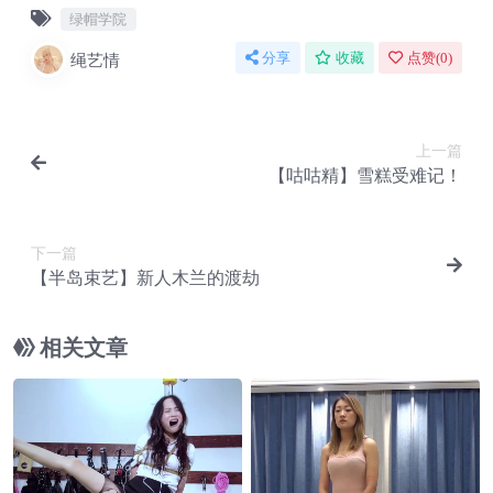
绿帽学院
绳艺情
分享
收藏
点赞(
0
)
上一篇
【咕咕精】雪糕受难记！
下一篇
【半岛束艺】新人木兰的渡劫
相关文章