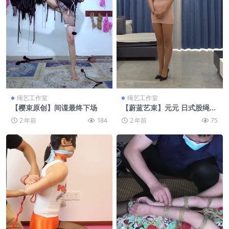
绳艺工作室
绳艺工作室
【樱束原创】间谍最终下场
【蔚蓝艺束】元元 日式股绳，
超紧坐缚驷马，口枷张口器，
2 年前
184
2 年前
75
蝴蝶充气口塞，超大口球