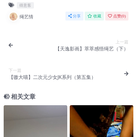
得意客
绳艺情
分享
收藏
点赞(
0
)
上一篇
【天逸影画】萃萃感悟绳艺（下）
下一篇
【嗷大喵】二次元少女JK系列（第五集）
相关文章