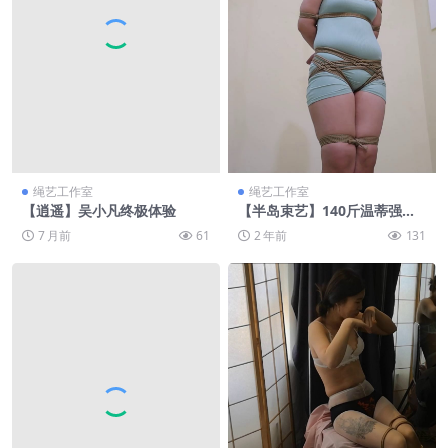
绳艺工作室
绳艺工作室
【逍遥】吴小凡终极体验
【半岛束艺】140斤温蒂强制
口水收集
7 月前
61
2 年前
131