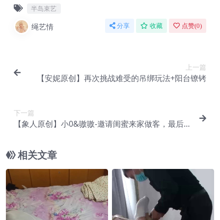
半岛束艺
绳艺情
分享
收藏
点赞(
0
)
上一篇
【安妮原创】再次挑战难受的吊绑玩法+阳台镣铐
下一篇
【象人原创】小0&嗷嗷-邀请闺蜜来家做客，最后捂
晕装箱带走！
相关文章