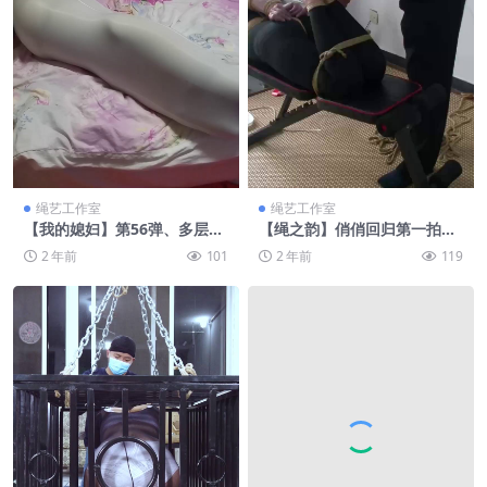
绳艺工作室
绳艺工作室
【我的媳妇】第56弹、多层白
【绳之韵】俏俏回归第一拍
色丝包、放置挣扎、踩脸、内
（上集）极限直臂驷马、强
2 年前
101
2 年前
119
置假JJ遥控玩具
震，口球口水收集