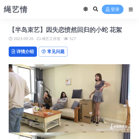
绳艺情
登录
【半岛束艺】因失恋愤然回归的小蛇 花絮
2023-09-26
绳艺工作室
527
详情介绍
常见问题