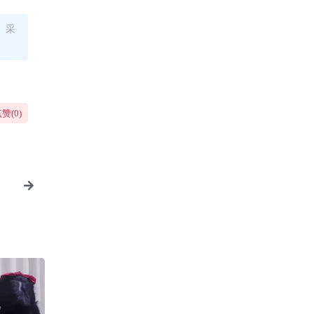
、采
赞(
0
)