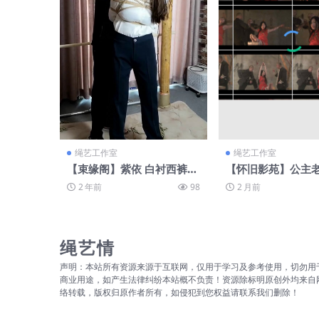
绳艺工作室
绳艺工作室
【束缘阁】紫依 白衬西裤
【怀旧影苑】公主
极限单腿吊转圈
2 年前
98
2 月前
绳艺情
声明：本站所有资源来源于互联网，仅用于学习及参考使用，切勿用
商业用途，如产生法律纠纷本站概不负责！资源除标明原创外均来自
络转载，版权归原作者所有，如侵犯到您权益请联系我们删除！