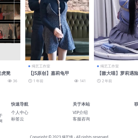
绳艺工作室
绳艺工作室
老虎凳
【JS原创】嘉莉龟甲
【嗷大喵】萝莉遇
二十四集）
36
1 年前
141
2 年前
快速导航
关于本站
个人中心
VIP介绍
于
标签云
客服咨询
网
Copyright © 2023
绳艺情
- All rights reserved